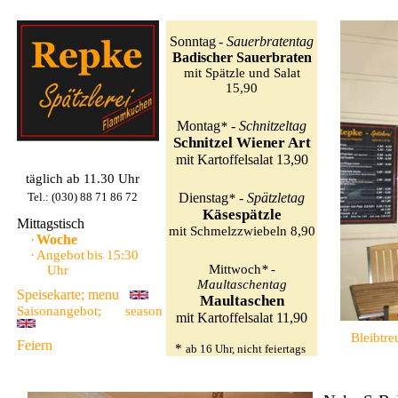
Repke Spätzlerei – eine S-Bahnstation von Bahnhof Zo
Sonntag
-
Sauerbratentag
Badischer Sauerbraten
mit Spätzle und Salat
15,90
Montag
-
Schnitzeltag
*
Schnitzel Wiener Art
mit Kartoffelsalat 13,90
täglich ab 11.30 Uhr
Tel.: (030) 88 71 86 72
Dienstag
-
Spätzletag
*
Käsespätzle
Mittagstisch
mit Schmelzzwiebeln 8,90
Woche
·
·
Angebot
bis 15:30
Mittwoch
-
*
Uhr
Maultaschentag
Speisekarte
;
menu
Maultaschen
Saisonangebot
;
season
mit Kartoffelsalat 11,90
Bleibtre
Feiern
*
ab 16 Uhr, nicht feiertags