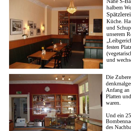
Nahe S-Bah
halbem We
Spätzlere
Küche. Ha
und Schupf
unserem Re
„Leibgeric
festen Pla
(vegetaris
und wechse
Die Zubere
denkmalges
Anfang an b
Platten un
waren.
Und ein 25
Bombennach
des Nachba