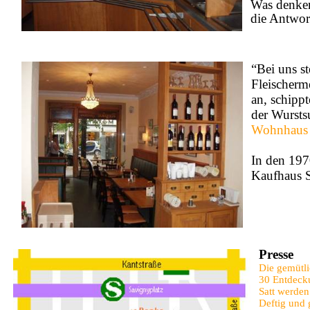
Was denken 
die Antwor
“Bei uns st
Fleischerm
an, schipp
der Wursts
Wohnhaus r
In den 197
Kaufhaus Sc
Lageplan
Presse
Die gemütli
30 Entdeck
Satt werden
Deftig und 